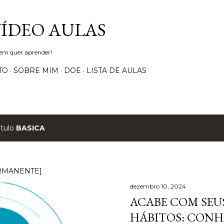
Pular para o conteúdo principal
VÍDEO AULAS
uem quer aprender!
TO
SOBRE MIM
DOE
LISTA DE AULAS
ótulo
BASICA
RMANENTE]
dezembro 10, 2024
ACABE COM SEUS
HÁBITOS: CONH