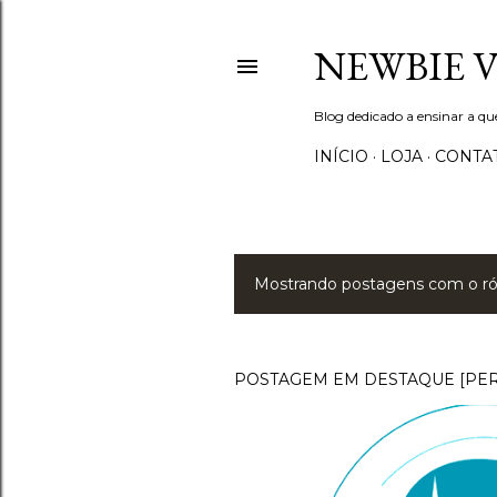
NEWBIE 
Blog dedicado a ensinar a q
INÍCIO
LOJA
CONTA
Mostrando postagens com o r
P
o
s
POSTAGEM EM DESTAQUE [PE
t
a