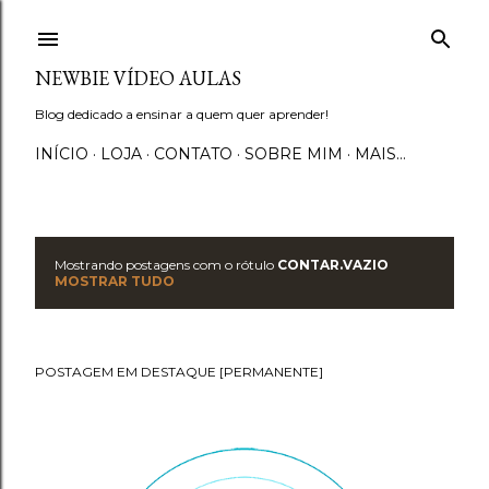
Pular para o conteúdo principal
NEWBIE VÍDEO AULAS
Blog dedicado a ensinar a quem quer aprender!
INÍCIO
LOJA
CONTATO
SOBRE MIM
MAIS…
Mostrando postagens com o rótulo
CONTAR.VAZIO
P
MOSTRAR TUDO
o
s
POSTAGEM EM DESTAQUE [PERMANENTE]
t
a