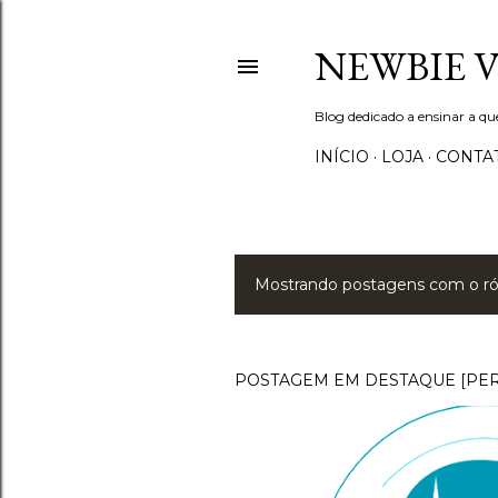
NEWBIE 
Blog dedicado a ensinar a q
INÍCIO
LOJA
CONTA
Mostrando postagens com o r
P
o
s
POSTAGEM EM DESTAQUE [PE
t
a