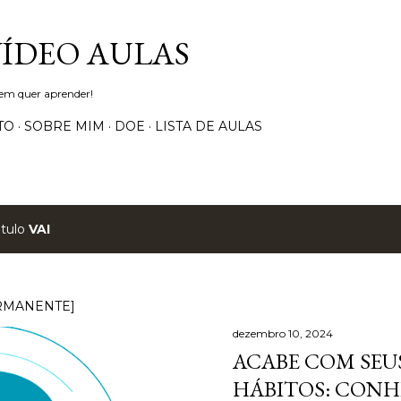
Pular para o conteúdo principal
VÍDEO AULAS
uem quer aprender!
TO
SOBRE MIM
DOE
LISTA DE AULAS
ótulo
VAI
RMANENTE]
dezembro 10, 2024
ACABE COM SEUS
HÁBITOS: CONH