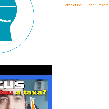
Compartilhar
Postar um come