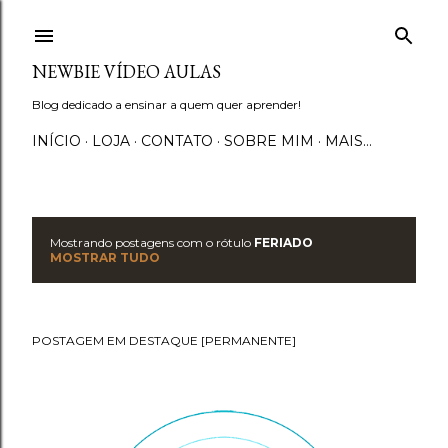
Pular para o conteúdo principal
NEWBIE VÍDEO AULAS
Blog dedicado a ensinar a quem quer aprender!
INÍCIO
LOJA
CONTATO
SOBRE MIM
MAIS…
Mostrando postagens com o rótulo
FERIADO
P
MOSTRAR TUDO
o
s
POSTAGEM EM DESTAQUE [PERMANENTE]
t
a