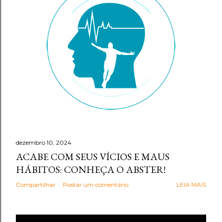
g
e
n
s
dezembro 10, 2024
ACABE COM SEUS VÍCIOS E MAUS
HÁBITOS: CONHEÇA O ABSTER!
Compartilhar
Postar um comentário
LEIA MAIS