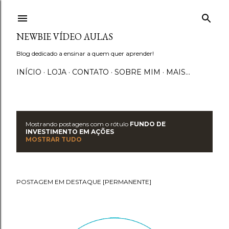
Pular para o conteúdo principal
NEWBIE VÍDEO AULAS
Blog dedicado a ensinar a quem quer aprender!
INÍCIO
LOJA
CONTATO
SOBRE MIM
MAIS…
Mostrando postagens com o rótulo
FUNDO DE
P
INVESTIMENTO EM AÇÕES
MOSTRAR TUDO
o
s
POSTAGEM EM DESTAQUE [PERMANENTE]
t
a