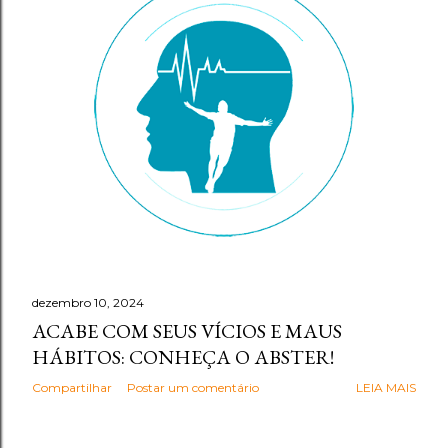
g
e
n
s
dezembro 10, 2024
ACABE COM SEUS VÍCIOS E MAUS
HÁBITOS: CONHEÇA O ABSTER!
Compartilhar
Postar um comentário
LEIA MAIS