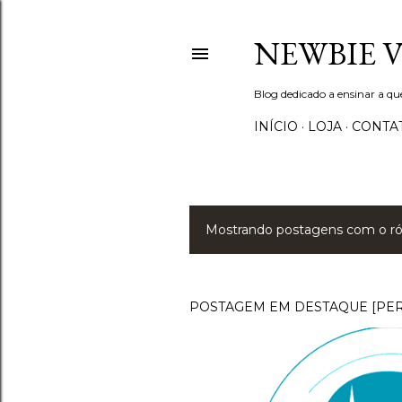
NEWBIE 
Blog dedicado a ensinar a q
INÍCIO
LOJA
CONTA
Mostrando postagens com o r
P
o
s
POSTAGEM EM DESTAQUE [PE
t
a