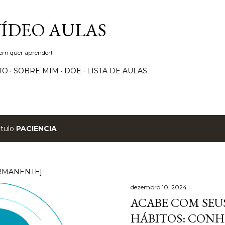
Pular para o conteúdo principal
VÍDEO AULAS
uem quer aprender!
TO
SOBRE MIM
DOE
LISTA DE AULAS
ótulo
PACIENCIA
RMANENTE]
dezembro 10, 2024
ACABE COM SEUS
HÁBITOS: CONH