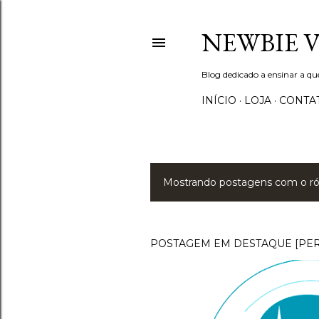
NEWBIE 
Blog dedicado a ensinar a q
INÍCIO
LOJA
CONTA
Mostrando postagens com o r
P
o
s
POSTAGEM EM DESTAQUE [PE
t
a