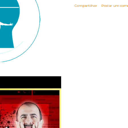
Compartilhar
Postar um come