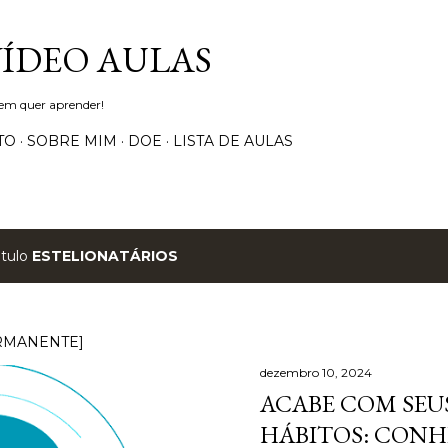
Pular para o conteúdo principal
VÍDEO AULAS
uem quer aprender!
TO
SOBRE MIM
DOE
LISTA DE AULAS
ótulo
ESTELIONATÁRIOS
RMANENTE]
dezembro 10, 2024
ACABE COM SEUS
HÁBITOS: CONH