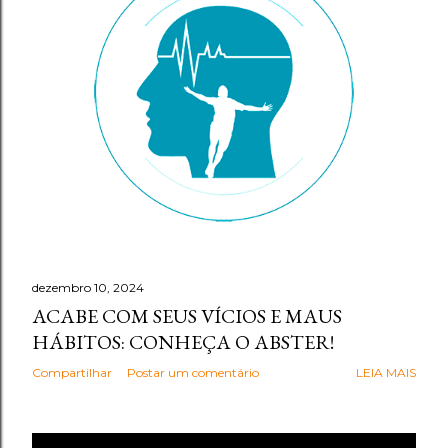
g
e
n
s
dezembro 10, 2024
ACABE COM SEUS VÍCIOS E MAUS
HÁBITOS: CONHEÇA O ABSTER!
Compartilhar
Postar um comentário
LEIA MAIS