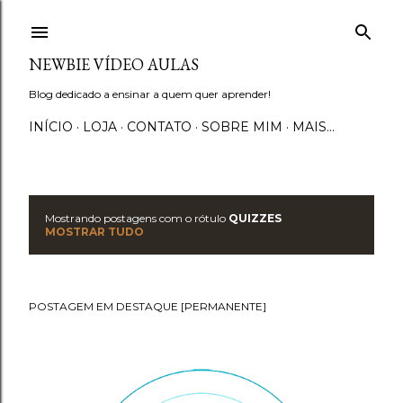
Pular para o conteúdo principal
NEWBIE VÍDEO AULAS
Blog dedicado a ensinar a quem quer aprender!
INÍCIO
LOJA
CONTATO
SOBRE MIM
MAIS…
Mostrando postagens com o rótulo
QUIZZES
P
MOSTRAR TUDO
o
s
POSTAGEM EM DESTAQUE [PERMANENTE]
t
a