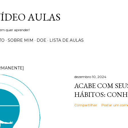
Pular para o conteúdo principal
VÍDEO AULAS
uem quer aprender!
TO
SOBRE MIM
DOE
LISTA DE AULAS
RMANENTE]
dezembro 10, 2024
ACABE COM SEUS
HÁBITOS: CONH
Compartilhar
Postar um come