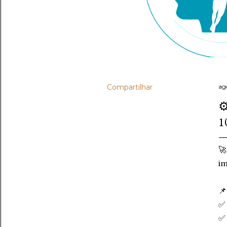
Compartilhar
ag
⚙
1
🚀
im
📌
✅ 
✅ 