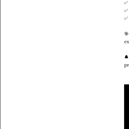
✅ 
✅ 
✅ 
🎯
ex
🔔
pr