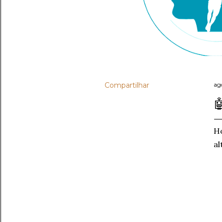
Compartilhar
ag

Ho
al