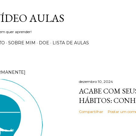
Pular para o conteúdo principal
VÍDEO AULAS
uem quer aprender!
TO
SOBRE MIM
DOE
LISTA DE AULAS
RMANENTE]
dezembro 10, 2024
ACABE COM SEUS
HÁBITOS: CONH
Compartilhar
Postar um come