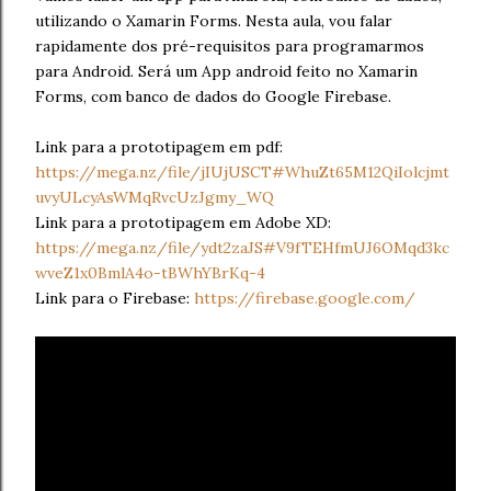
utilizando o Xamarin Forms. Nesta aula, vou falar
rapidamente dos pré-requisitos para programarmos
para Android. Será um App android feito no Xamarin
Forms, com banco de dados do Google Firebase.
Link para a prototipagem em pdf:
https://mega.nz/file/jIUjUSCT#WhuZt65M12QiIolcjmt
uvyULcyAsWMqRvcUzJgmy_WQ
Link para a prototipagem em Adobe XD:
https://mega.nz/file/ydt2zaJS#V9fTEHfmUJ6OMqd3kc
wveZ1x0BmlA4o-tBWhYBrKq-4
Link para o Firebase:
https://firebase.google.com/