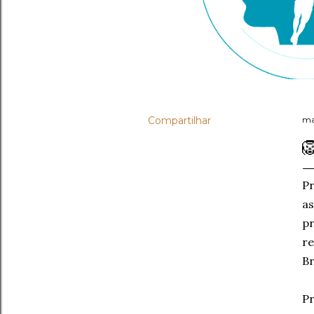
Compartilhar
ma

Pr
as
pr
re
Br
Pr