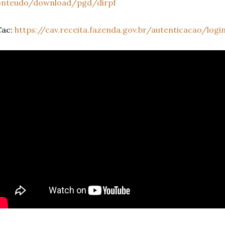
onteudo/download/pgd/dirpf
Cac:
https://cav.receita.fazenda.gov.br/autenticacao/logi