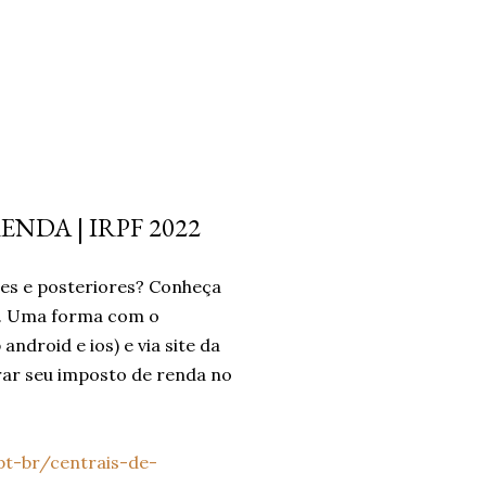
NDA | IRPF 2022
res e posteriores? Conheça
da. Uma forma com o
droid e ios) e via site da
arar seu imposto de renda no
pt-br/centrais-de-