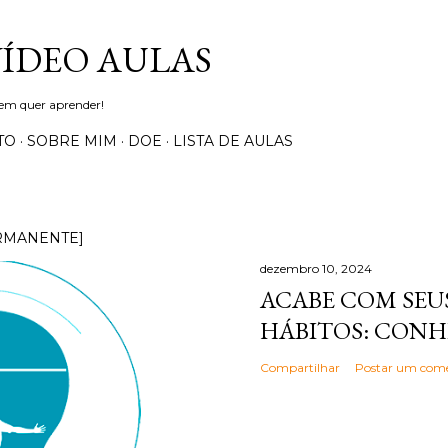
Pular para o conteúdo principal
VÍDEO AULAS
uem quer aprender!
TO
SOBRE MIM
DOE
LISTA DE AULAS
RMANENTE]
dezembro 10, 2024
ACABE COM SEUS
HÁBITOS: CONH
Compartilhar
Postar um come