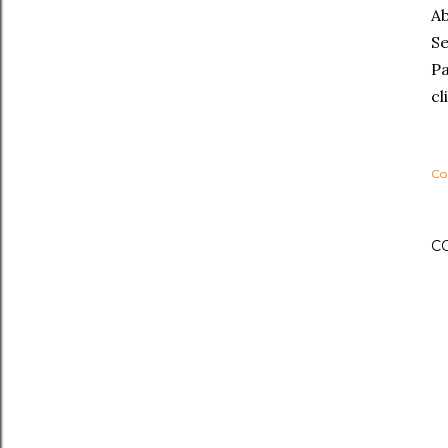
Ab
Se
Pa
cl
Co
C