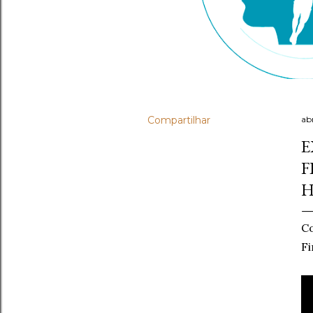
Compartilhar
abr
E
F
H
Co
Fi