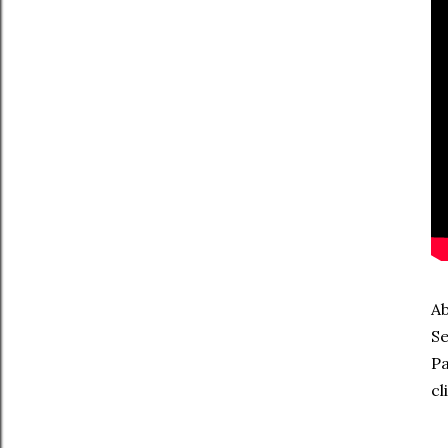
Ab
Se
Pa
cl