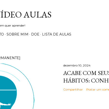
Pular para o conteúdo principal
VÍDEO AULAS
uem quer aprender!
TO
SOBRE MIM
DOE
LISTA DE AULAS
RMANENTE]
dezembro 10, 2024
ACABE COM SEUS
HÁBITOS: CONH
Compartilhar
Postar um come