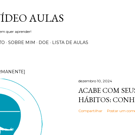
Pular para o conteúdo principal
VÍDEO AULAS
uem quer aprender!
TO
SOBRE MIM
DOE
LISTA DE AULAS
RMANENTE]
dezembro 10, 2024
ACABE COM SEUS
HÁBITOS: CONH
Compartilhar
Postar um come