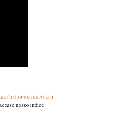
a.se/10209403199701553
 acesse nosso índice