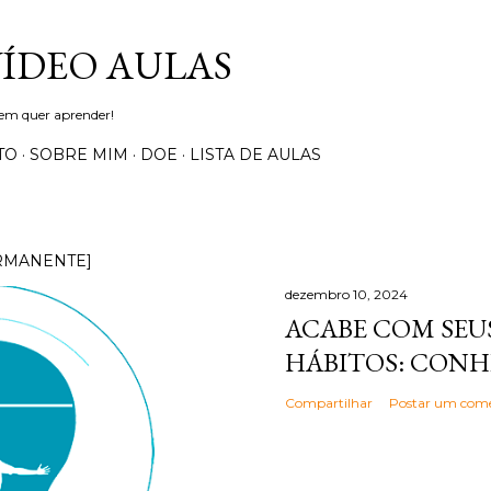
Pular para o conteúdo principal
VÍDEO AULAS
uem quer aprender!
TO
SOBRE MIM
DOE
LISTA DE AULAS
RMANENTE]
dezembro 10, 2024
ACABE COM SEUS
HÁBITOS: CONH
Compartilhar
Postar um come