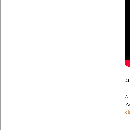
Ab
Aj
Pa
cl