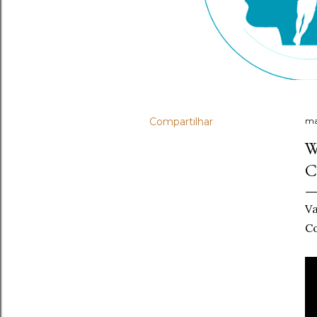
Compartilhar
ma
W
C
Va
Co