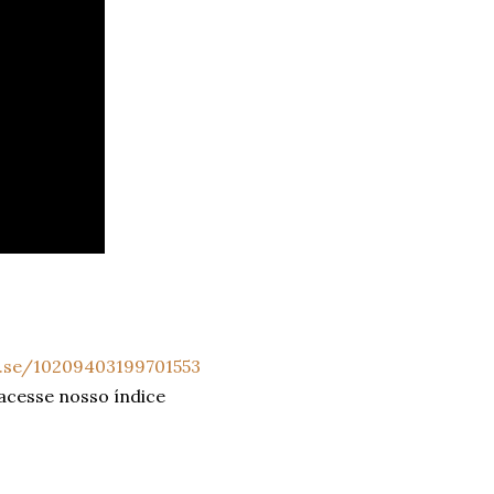
a.se/10209403199701553
 acesse nosso índice