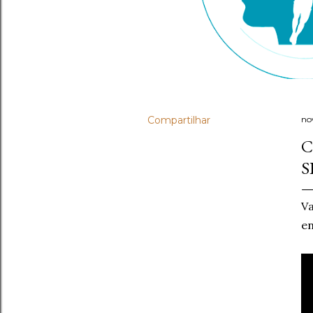
Compartilhar
no
C
S
Va
en