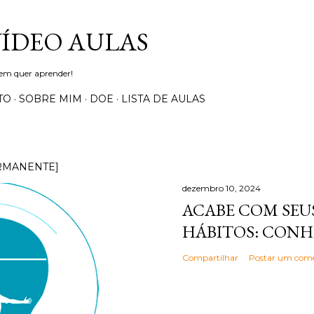
Pular para o conteúdo principal
VÍDEO AULAS
uem quer aprender!
TO
SOBRE MIM
DOE
LISTA DE AULAS
RMANENTE]
dezembro 10, 2024
ACABE COM SEUS
HÁBITOS: CONH
Compartilhar
Postar um come