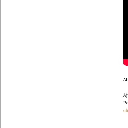
Ab
Aj
Pa
cl