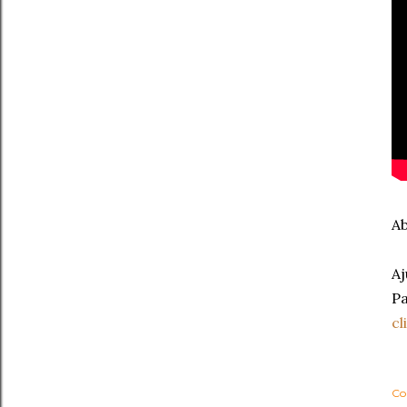
Ab
Aj
Pa
cl
Co