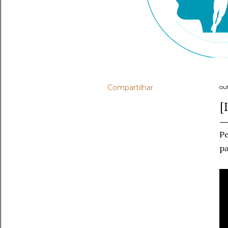
Compartilhar
ou
[
Pe
pa