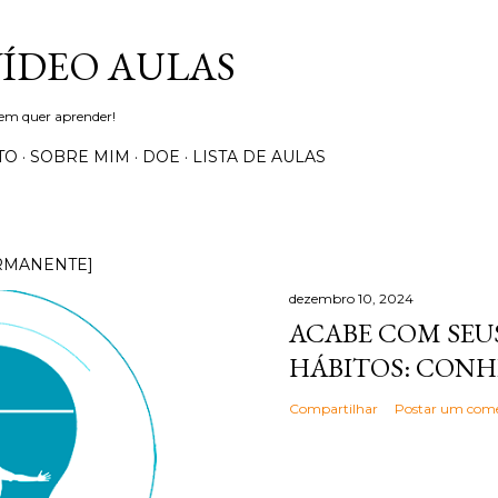
Pular para o conteúdo principal
VÍDEO AULAS
uem quer aprender!
TO
SOBRE MIM
DOE
LISTA DE AULAS
RMANENTE]
dezembro 10, 2024
ACABE COM SEUS
HÁBITOS: CONH
Compartilhar
Postar um come