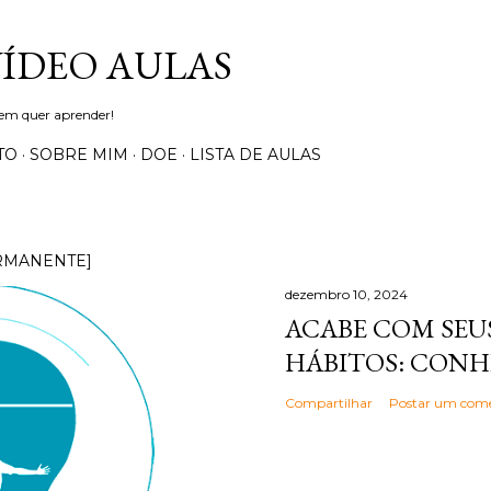
Pular para o conteúdo principal
VÍDEO AULAS
uem quer aprender!
TO
SOBRE MIM
DOE
LISTA DE AULAS
RMANENTE]
dezembro 10, 2024
ACABE COM SEUS
HÁBITOS: CONH
Compartilhar
Postar um come