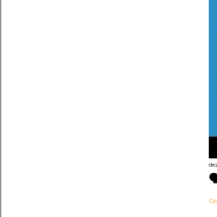
de

Co