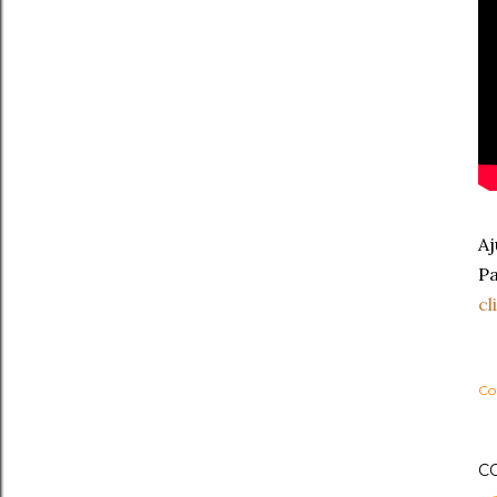
Aj
Pa
cl
Co
C