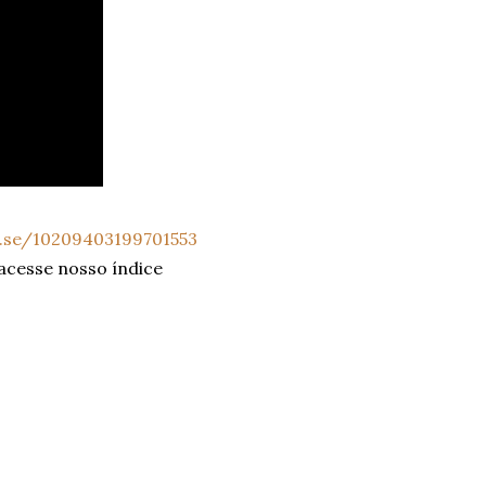
a.se/10209403199701553
 acesse nosso índice