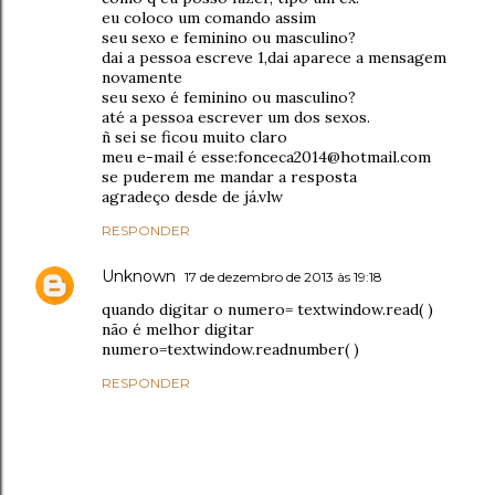
eu coloco um comando assim
seu sexo e feminino ou masculino?
dai a pessoa escreve 1,dai aparece a mensagem
novamente
seu sexo é feminino ou masculino?
até a pessoa escrever um dos sexos.
ñ sei se ficou muito claro
meu e-mail é esse:fonceca2014@hotmail.com
se puderem me mandar a resposta
agradeço desde de já.vlw
RESPONDER
Unknown
17 de dezembro de 2013 às 19:18
quando digitar o numero= textwindow.read( )
não é melhor digitar
numero=textwindow.readnumber( )
RESPONDER