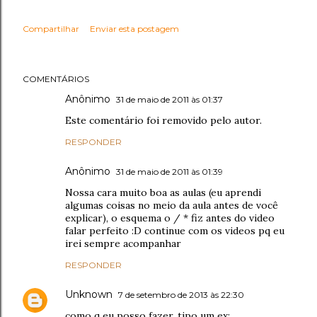
Compartilhar
Enviar esta postagem
COMENTÁRIOS
Anônimo
31 de maio de 2011 às 01:37
Este comentário foi removido pelo autor.
RESPONDER
Anônimo
31 de maio de 2011 às 01:39
Nossa cara muito boa as aulas (eu aprendi
algumas coisas no meio da aula antes de você
explicar), o esquema o / * fiz antes do video
falar perfeito :D continue com os videos pq eu
irei sempre acompanhar
RESPONDER
Unknown
7 de setembro de 2013 às 22:30
como q eu posso fazer, tipo um ex: