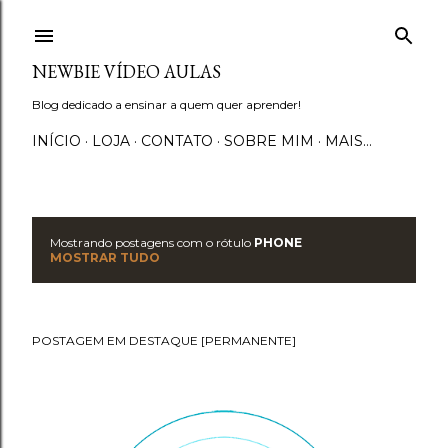
Pular para o conteúdo principal
NEWBIE VÍDEO AULAS
Blog dedicado a ensinar a quem quer aprender!
INÍCIO
LOJA
CONTATO
SOBRE MIM
MAIS…
Mostrando postagens com o rótulo
PHONE
P
MOSTRAR TUDO
o
s
POSTAGEM EM DESTAQUE [PERMANENTE]
t
a