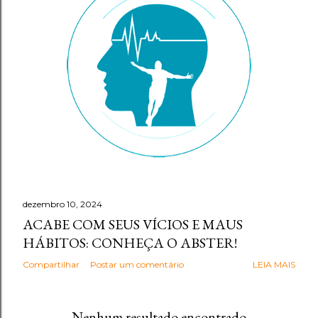
g
e
n
s
dezembro 10, 2024
ACABE COM SEUS VÍCIOS E MAUS
HÁBITOS: CONHEÇA O ABSTER!
Compartilhar
Postar um comentário
LEIA MAIS
Nenhum resultado encontrado