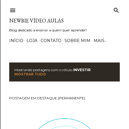
Pular para o conteúdo principal
NEWBIE VÍDEO AULAS
Blog dedicado a ensinar a quem quer aprender!
INÍCIO
LOJA
CONTATO
SOBRE MIM
MAIS…
Mostrando postagens com o rótulo
INVESTIR
P
MOSTRAR TUDO
o
s
POSTAGEM EM DESTAQUE [PERMANENTE]
t
a