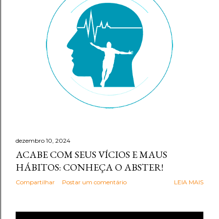
g
e
n
s
dezembro 10, 2024
ACABE COM SEUS VÍCIOS E MAUS
HÁBITOS: CONHEÇA O ABSTER!
Compartilhar
Postar um comentário
LEIA MAIS